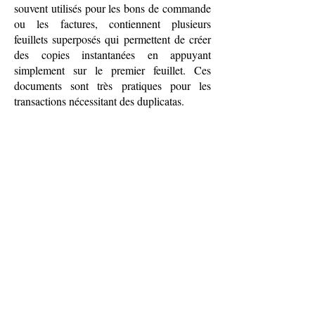
souvent utilisés pour les bons de commande
ou les factures, contiennent plusieurs
feuillets superposés qui permettent de créer
des copies instantanées en appuyant
simplement sur le premier feuillet. Ces
documents sont très pratiques pour les
transactions nécessitant des duplicatas.
ACCÈS | CONTACT
4, route de Dijon - 21490 Norges-la-Ville
Lundi - Vendredi
8h - 12h et 14h - 17h30
03 80 52 62 45
contact@bulleprint.com