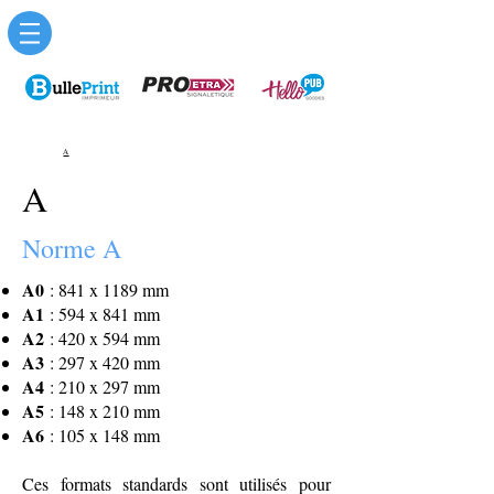
A
A
Norme A
A0
: 841 x 1189 mm
A1
: 594 x 841 mm
A2
: 420 x 594 mm
A3
: 297 x 420 mm
A4
: 210 x 297 mm
A5
: 148 x 210 mm
A6
: 105 x 148 mm
Ces formats standards sont utilisés pour